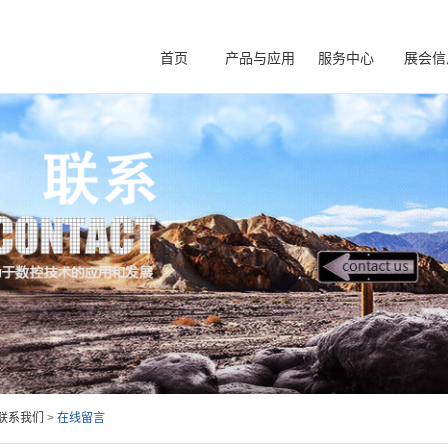
首页
产品与应用
服务中心
展会信
联系我们
>
在线留言