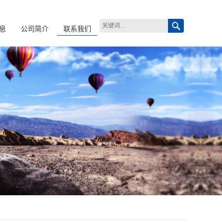
息
公司简介
联系我们