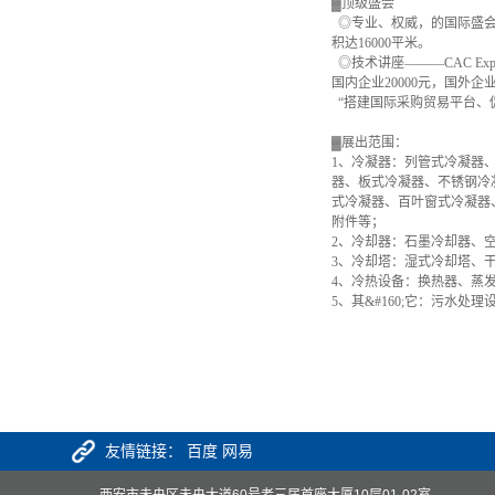
▓顶级盛会
◎专业、权威，的国际盛会—
积达16000平米。
◎技术讲座———CAC E
国内企业20000元，国外企
“搭建国际采购贸易平台、
▓展出范围：
1、冷凝器：列管式冷凝器
器、板式冷凝器、不锈钢冷
式冷凝器、百叶窗式冷凝器
附件等；
2、冷却器：石墨冷却器、
3、冷却塔：湿式冷却塔、
4、冷热设备：换热器、蒸
5、其&#160;它：污水
友情链接：
百度
网易
西安市未央区未央大道60号老三届首座大厦10层01-02室